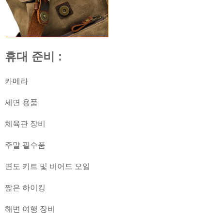
휴대 준비 :
카메라
세면 용품
체육관 장비
주말 필수품
면도 키트 및 비어드 오일
짧은 하이킹
해변 여행 장비