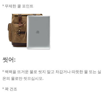
* 무제한 쿨 포인트
씻어:
* 백팩을 뜨거운 물로 씻지 말고 차갑거나 따뜻한 물 또는 실
온의 물로만 씻으십시오.
* 꽉 건조