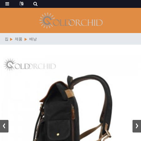
집
제품
배낭