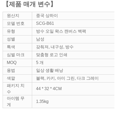
【제품 매개 변수】
원산지
중국 상하이
모델 번호
SCG-B61
유형
방수 오일 왁스 캔버스 백팩
성별
남성
특색
갖춰져, 내구성, 방수
심벌 마크
맞춤형 로고 인쇄
MOQ
5 개
용법
일상 생활 배낭
색깔
블랙, 카키, 아미 그린, 다크 그레이
패키지 치
44 * 32 * 4CM
수
아이템 무
1.35kg
게